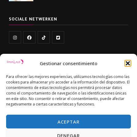
SOCIALE NETWERKEN
Gestionar consentimiento
LINKS
Para ofrecer las mejores experiencias, utilizamos tecnologías como las
Retour- en restitutiebeleid
cookies para almacenar y/o acceder a la información del dispositivo. El
consentimiento de estas tecnologías nos permitirá procesar datos
Privacybeleid
como el comportamiento de navegación o las identificaciones únicas
en este sitio. No consentir o retirar el consentimiento, puede afectar
negativamente a ciertas características y funciones.
EU-cookiebeleid
ACEPTAR
DENEGAR