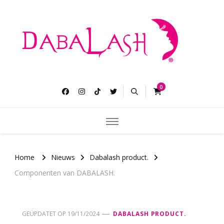
Dabalash
Langere dikke en overvloedige wimpers.
0
Home
Nieuws
Dabalash product.
Componenten van DABALASH.
GEÜPDATET OP
19/11/2024
DABALASH PRODUCT.