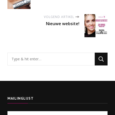
VOLGEND ARTIKEL
Nieuwe website!
Op
zoek
naar
iets?
MAILINGLIJST