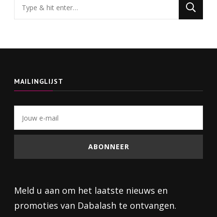
Op
zoek
naar
iets?
MAILINGLIJST
Meld u aan om het laatste nieuws en
promoties van Dabalash te ontvangen.