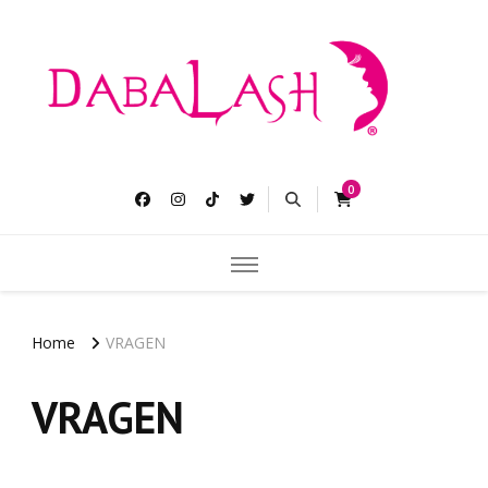
Dabalash
Langere dikke en overvloedige wimpers.
0
Home
VRAGEN
VRAGEN